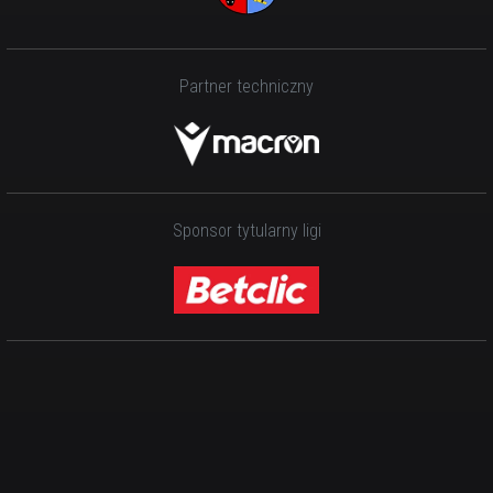
Partner techniczny
Sponsor tytularny ligi