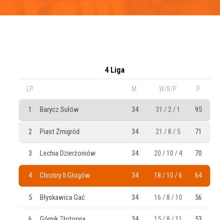
4 Liga
LP.
M
W/R/P
P
1
Barycz Sułów
34
31 / 2 / 1
95
2
Piast Żmigród
34
21 / 8 / 5
71
3
Lechia Dzierżoniów
34
20 / 10 / 4
70
4
Chrobry II Głogów
34
18 / 10 / 6
64
5
Błyskawica Gać
34
16 / 8 / 10
56
6
Górnik Złotoryja
34
15 / 8 / 11
53