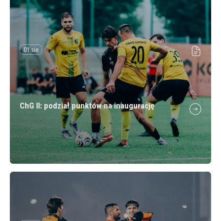
01 sie
ChG II: podział punktów na inaugurację