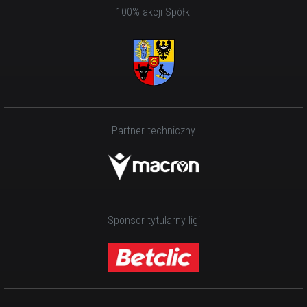
100% akcji Spółki
Partner techniczny
Sponsor tytularny ligi