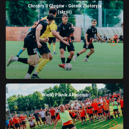
Chrobry II Głogów - Górnik Złotoryja
(skrót)
wideo
Wielki Piknik Akademii
galeria