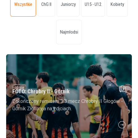
Wszystkie
ChG II
Juniorzy
U15 - U12
Kobiety
Najmłodsi
02 sie
FOTO: Chrobry II - Górnik
Zakończony remisem 3:3 mecz Chrobry II Głogów -
Górnik Złotoryja na zdjciach.