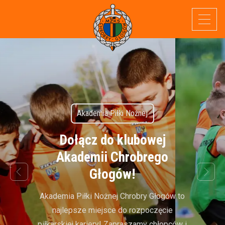
Akademia Piłki Nożnej
Dołącz do klubowej
Akademii Chrobrego
Głogów!
next
prev
Akademia Piłki Nożnej Chrobry Głogów to
najlepsze miejsce do rozpoczęcie
piłkarskiej kariery! Zapraszamy chłopców i