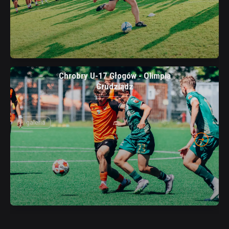
Chrobry U-17 Głogów - Olimpia
Grudziądz
galeria