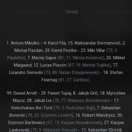
Składy
1. Antoni Mikułko - 4. Karol Fila, 15. Aleksandar Đermanović, 2.
Michał Pazdan, 33. Kamil Pestka - 23. Miki Villar
(73, 9.
Paulinho)
, 7. Maciej Gajos
(81, 11. Nikola Knežević)
, 20. Mikkel
Maigaard, 12. Lucas Piazón
(87, 19. Michał Trąbka)
, 77.
Lisandro Semedo
(73, 80. Natan Dzięgielewski)
- 18. Stefan
Feiertag
(81, 27. Carlitos)
.
99. Dawid Arndt - 29. Paweł Tupaj, 8. Jakub Grič, 18. Myrosław
Mazur, 28. Jakub Lis
(70, 77. Mateusz Bartolewski)
- 17.
Kelechukwu Ibe-Torti
(79, 5. Radosław Bąk)
, 7. Sebastian
Bonecki
(70, 23. Szymon Lewkot)
, 16. Robert Mandrysz, 30.
Szymon Bartlewicz
(57, 15. Kacper Nowakowski)
, 27. Kacper
Laskowski
(79, 9. Mateusz Ozimek)
- 11. Sebastian Strózik.