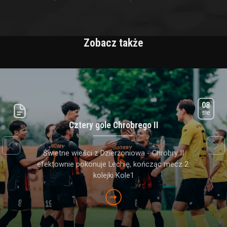
Zobacz także
08
sie
Cztery gole Chrobrego II
next
prev
Świetne wieści z Dzierżoniowa - Chrobry II
efektownie pokonuje Lechię, kończąc mecz 2.
kolejki Kole1