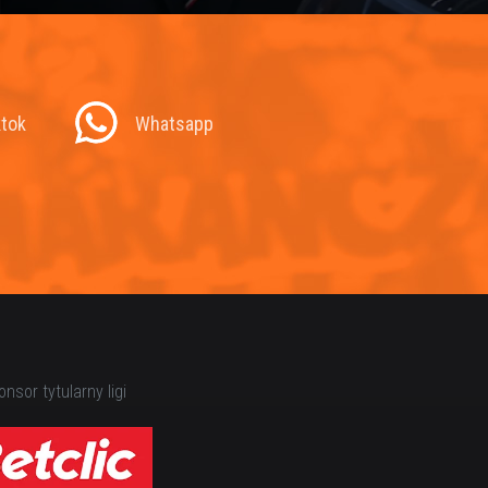
ktok
Whatsapp
nsor tytularny ligi