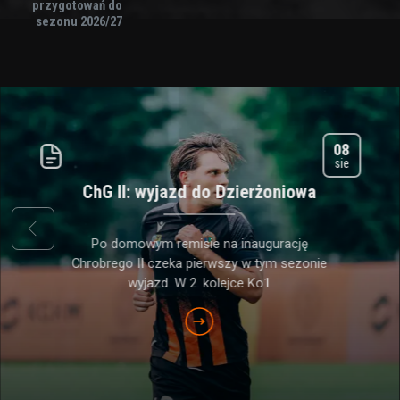
przygotowań do
sezonu 2026/27
08
sie
ChG II: wyjazd do Dzierżoniowa
prev
Po domowym remisie na inaugurację
Chrobrego II czeka pierwszy w tym sezonie
wyjazd. W 2. kolejce Ko1