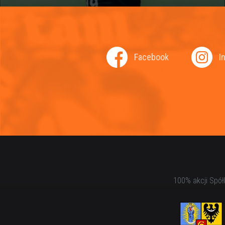
Facebook
I
100% akcji Spół