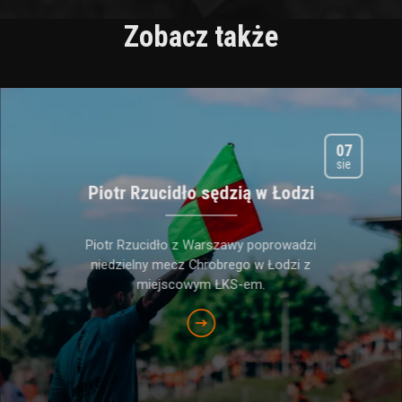
Zobacz także
07
sie
Piotr Rzucidło sędzią w Łodzi
Piotr Rzucidło z Warszawy poprowadzi
niedzielny mecz Chrobrego w Łodzi z
miejscowym ŁKS-em.