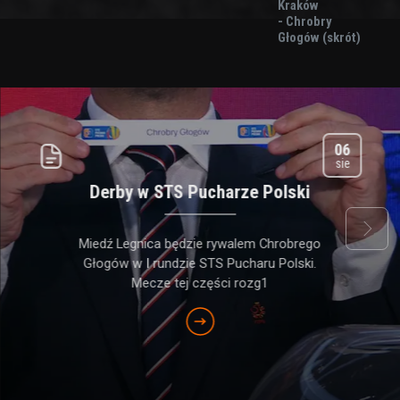
Kraków
- Chrobry
Głogów (skrót)
06
sie
Derby w STS Pucharze Polski
next
Miedź Legnica będzie rywalem Chrobrego
Głogów w I rundzie STS Pucharu Polski.
Mecze tej części rozg1