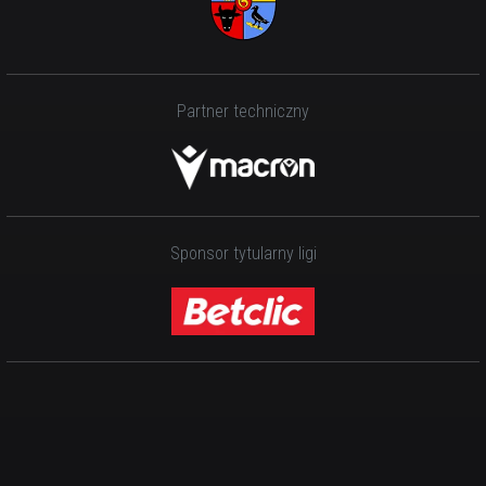
Partner techniczny
Sponsor tytularny ligi