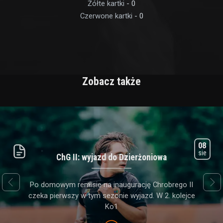
Żółte kartki
- 0
Czerwone kartki
- 0
Zobacz także
08
sie
ChG II: wyjazd do Dzierżoniowa
next
prev
Po domowym remisie na inaugurację Chrobrego II
czeka pierwszy w tym sezonie wyjazd. W 2. kolejce
Ko1