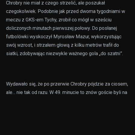
Chrobry nie miał z czego strzelić, ale poszukał
czegokolwiek. Podobnie jak przed dwoma tygodniami w
meczu z GKS-em Tychy, zrobił co mógł w sześciu
doliczonych minutach pierwszej połowy. Do posłanej
futbolówki wyskoczył Myrosław Mazur, wykorzystując
swój wzrost, i strzałem głową z kilku metrów trafił do
siatki, zdobywając niezwykle ważnego gola „do szatni”.
Wydawało się, że po przerwie Chrobry pójdzie za ciosem,
ale… nie tak od razu. W 49. minucie to znów goście byli na
prowadzeniu. Szybka akcja prawą stroną pruszkowian,
zgranie w pole karne, gdzie Krystian Tabara nabiegł na
piłkę i uderzeniem po ziemi z okolic 11. metra trafił do
siatki. Trybuny znów zamarły, ale Chrobry nie spuścił głów
i coraz mocniej szukał swoich okazji.