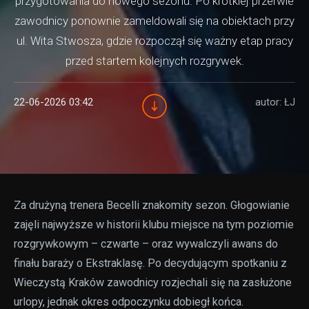
przygotowania do nowego sezonu. Po krótkiej przerwie
zawodnicy ponownie zameldowali się na obiektach przy
ul. Wita Stwosza, gdzie rozpoczął się ważny etap pracy
przed startem kolejnych rozgrywek.
22-06-2026 03:42
autor: ŁJ
Za drużyną trenera Becelli znakomity sezon. Głogowianie
zajęli najwyższe w historii klubu miejsce na tym poziomie
rozgrywkowym – czwarte – oraz wywalczyli awans do
finału baraży o Ekstraklasę. Po decydującym spotkaniu z
Wieczystą Kraków zawodnicy rozjechali się na zasłużone
urlopy, jednak okres odpoczynku dobiegł końca.