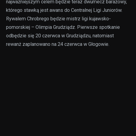
najważniejszym celem będzie teraz dwumecz barażowy,
którego stawką jest awans do Centralnej Ligi Juniorów.
Rywalem Chrobrego będzie mistrz ligi kujawsko-
pomorskiej – Olimpia Grudziądz. Pierwsze spotkanie
odbędzie się 20 czerwca w Grudziądzu, natomiast
rewanż zaplanowano na 24 czerwca w Głogowie.
Gratulujemy całemu zespołowi, w tym trenerom
Sebastianowi Górskiemu i Pawłowi Rząsie, świetnego
sezonu i życzymy powodzenia w walce o awans!
Czytaj także