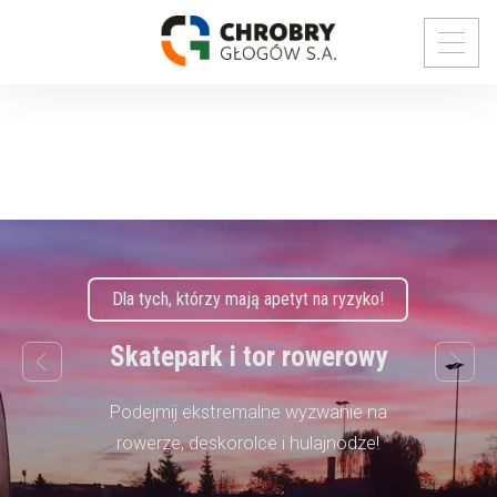
Dla tych, którzy mają apetyt na ryzyko!
Skatepark i tor rowerowy
next
prev
Podejmij ekstremalne wyzwanie na
rowerze, deskorolce i hulajnodze!