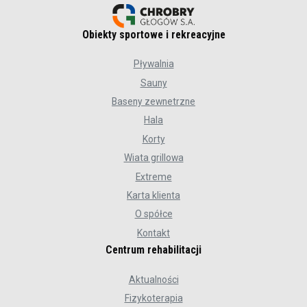
Obiekty sportowe i rekreacyjne
Pływalnia
Sauny
Baseny zewnetrzne
Hala
Korty
Wiata grillowa
Extreme
Karta klienta
O spółce
Kontakt
Centrum rehabilitacji
Aktualności
Fizykoterapia