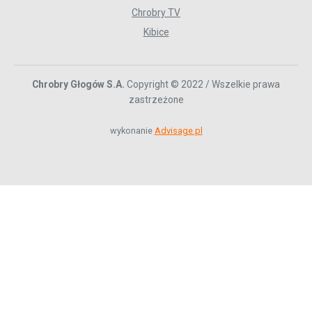
Chrobry TV
Kibice
Chrobry Głogów S.A.
Copyright © 2022 / Wszelkie prawa
zastrzeżone
wykonanie
Advisage.pl