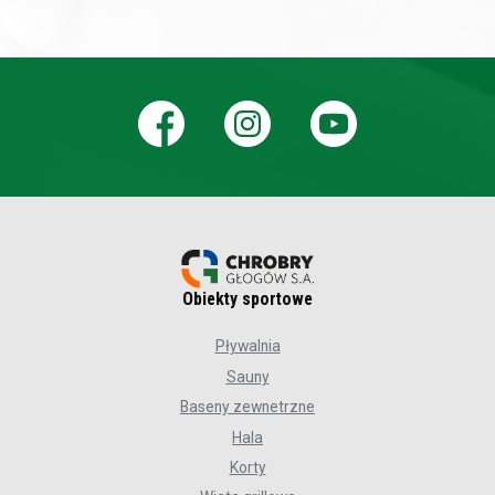
Obiekty sportowe
Pływalnia
Sauny
Baseny zewnetrzne
Hala
Korty