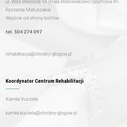
ul. Wita Stwosza 1A (Hala Widowiskowo-Sportowa im.
Ryszarda Matuszaka)
Wejście od strony kortów
tel. 504 274 097
rehabilitacja@chrobry-glogow.pl
Koordynator Centrum Rehabilitacji
Kamila Kuczeła
kamila.kuczela@chrobry-glogow.pl