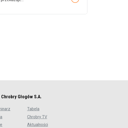
b Chrobry Głogów S.A.
minarz
Tabela
ra
Chrobry TV
ce
Aktualności