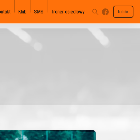
ontakt
Klub
SMS
Trener osiedlowy
Nabór
U-17 II-III - II WLJM
U-15 II - III OLT
U-13 III - III OLM