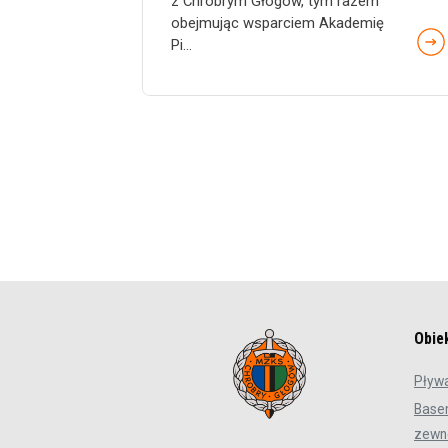
z Chrobrym Głogów, tym razem
obejmując wsparciem Akademię
Pi...
Obie
Pływa
Base
zewn