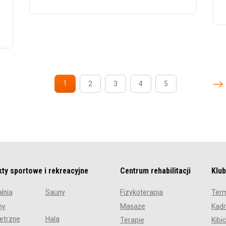
1
2
3
4
5
(current)
kty sportowe i rekreacyjne
Centrum rehabilitacji
Klu
lnia
Sauny
Fizykoterapia
Ter
ny
Masaże
Kad
etrzne
Hala
Terapie
Kibi