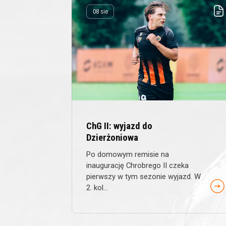
08 sie
ChG II: wyjazd do
Dzierżoniowa
Po domowym remisie na
inaugurację Chrobrego II czeka
pierwszy w tym sezonie wyjazd. W
2. kol...