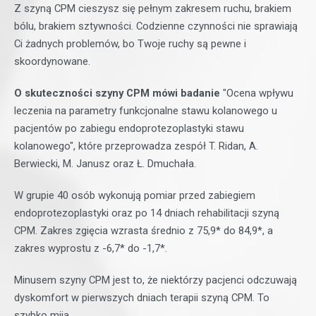
Z szyną CPM cieszysz się pełnym zakresem ruchu, brakiem
bólu, brakiem sztywności. Codzienne czynności nie sprawiają
Ci żadnych problemów, bo Twoje ruchy są pewne i
skoordynowane.
O skuteczności szyny CPM mówi badanie
"Ocena wpływu
leczenia na parametry funkcjonalne stawu kolanowego u
pacjentów po zabiegu endoprotezoplastyki stawu
kolanowego", które przeprowadza zespół T. Ridan, A.
Berwiecki, M. Janusz oraz Ł. Dmuchała.
W grupie 40 osób wykonują pomiar przed zabiegiem
endoprotezoplastyki oraz po 14 dniach rehabilitacji szyną
CPM. Zakres zgięcia wzrasta średnio z 75,9* do 84,9*, a
zakres wyprostu z -6,7* do -1,7*.
Minusem szyny CPM jest to, że niektórzy pacjenci odczuwają
dyskomfort w pierwszych dniach terapii szyną CPM. To
szybko mija.