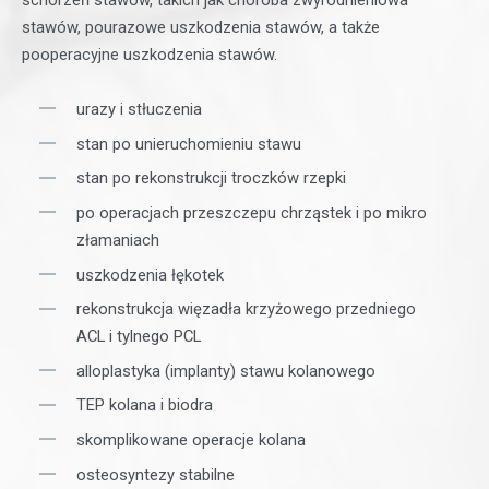
schorzeń stawów, takich jak choroba zwyrodnieniowa
stawów, pourazowe uszkodzenia stawów, a także
pooperacyjne uszkodzenia stawów.
urazy i stłuczenia
stan po unieruchomieniu stawu
stan po rekonstrukcji troczków rzepki
po operacjach przeszczepu chrząstek i po mikro
złamaniach
uszkodzenia łękotek
rekonstrukcja więzadła krzyżowego przedniego
ACL i tylnego PCL
alloplastyka (implanty) stawu kolanowego
TEP kolana i biodra
skomplikowane operacje kolana
osteosyntezy stabilne