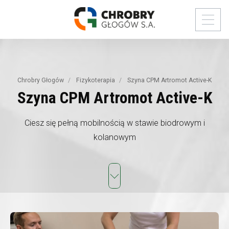
Chrobry Głogów
Fizykoterapia
Szyna CPM Artromot Active-K
Szyna
CPM
Artromot
Active-K
Ciesz się pełną mobilnością w stawie biodrowym i
kolanowym