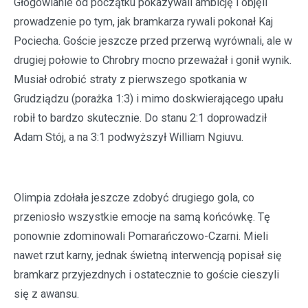
Głogowianie od początku pokazywali ambicję i objęli
prowadzenie po tym, jak bramkarza rywali pokonał Kaj
Pociecha. Goście jeszcze przed przerwą wyrównali, ale w
drugiej połowie to Chrobry mocno przeważał i gonił wynik.
Musiał odrobić straty z pierwszego spotkania w
Grudziądzu (porażka 1:3) i mimo doskwierającego upału
robił to bardzo skutecznie. Do stanu 2:1 doprowadził
Adam Stój, a na 3:1 podwyższył William Ngiuvu.
Olimpia zdołała jeszcze zdobyć drugiego gola, co
przeniosło wszystkie emocje na samą końcówkę. Tę
ponownie zdominowali Pomarańczowo-Czarni. Mieli
nawet rzut karny, jednak świetną interwencją popisał się
bramkarz przyjezdnych i ostatecznie to goście cieszyli
się z awansu.