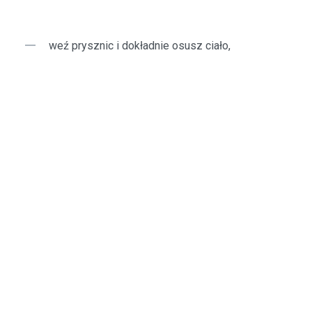
weź prysznic i dokładnie osusz ciało,
pozwól sobie na chwilę wyciszenia,
nie wchodź od razu po intensywnym wysiłku –
serce i układ krążenia muszą się uspokoić.
Kilka minut spokoju przed wejściem to inwestycja w