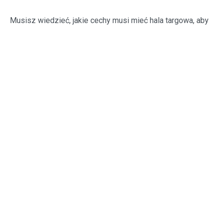
Musisz wiedzieć, jakie cechy musi mieć hala targowa, aby
warto było w niej zorganizować targi.
Dzięki temu unikasz wtop.
Oszczędzasz czas, pieniądze i nerwy.