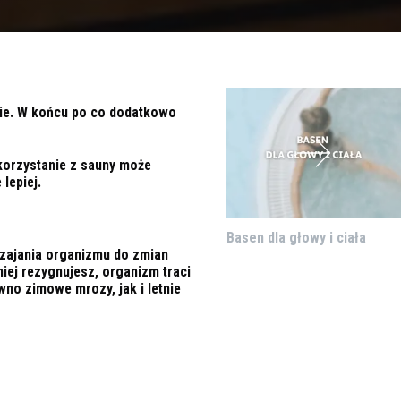
nie. W końcu po co dodatkowo
korzystanie z sauny może
lepiej.
Basen dla głowy i ciała
czajania organizmu do zmian
niej rezygnujesz, organizm traci
no zimowe mrozy, jak i letnie
bie z wysokimi temperaturami.
 w gorące dni szybciej