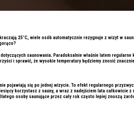
raczają 25°C, wiele osób automatycznie rezygnuje z wizyt w sau
 gorąco?
 dotyczących saunowania. Paradoksalnie właśnie latem regularne 
zyści i sprawić, że wysokie temperatury będziemy znosić znacznie 
nie pojawiają się po jednej wizycie. To efekt regularnego przyzwy
miesięcy korzystasz z sauny, a wraz z nadejściem lata całkowicie z 
Dlatego osoby saunujące przez cały rok często lepiej znoszą zarów
rne saunowanie może poprawiać zdolność organizmu do radzenia so
zm uczy się efektywniej regulować temperaturę ciała. Dzięki temu