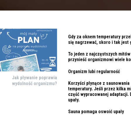
Gdy za oknem temperatury przek
się nagrzewać, skoro i tak jest
To jeden z najczęstszych mitów
przynieść organizmowi wiele kor
Organizm lubi regularność
Jak pływanie poprawia
Korzyści płynące z saunowania 
wydolność organizmu?
temperatury. Jeśli przez kilka 
część wypracowanej adaptacji. 
upały.
Sauna pomaga oswoić upały
Brzmi zaskakująco, ale regula
Podczas pobytu w saunie organi