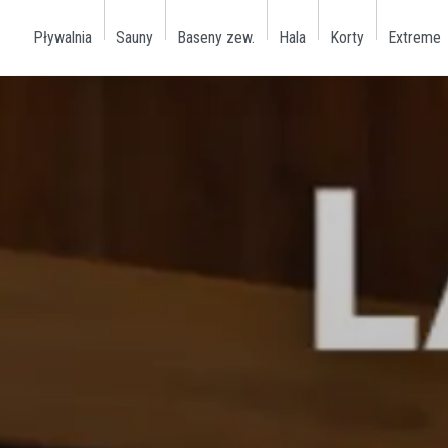
Pływalnia
Sauny
Baseny zew.
Hala
Korty
Extreme
Facebook
Youtube
Instagram