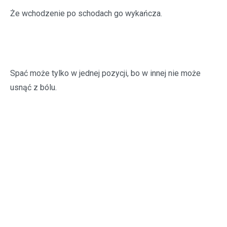
Że wchodzenie po schodach go wykańcza.
Spać może tylko w jednej pozycji, bo w innej nie może
usnąć z bólu.
Chcesz mu z tym pomóc.
Chcesz sprawić dobry uczynek.