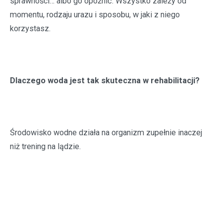
sprawności… albo go opóźnić. Wszystko zależy od
momentu, rodzaju urazu i sposobu, w jaki z niego
korzystasz.
Dlaczego woda jest tak skuteczna w rehabilitacji?
Środowisko wodne działa na organizm zupełnie inaczej
niż trening na lądzie.
1️⃣ Odciążenie stawów